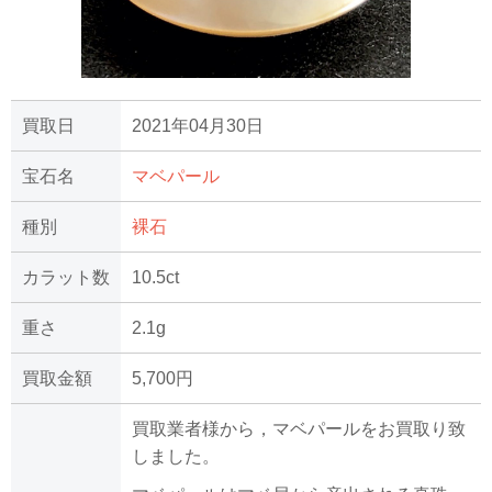
買取日
2021年04月30日
宝石名
マベパール
種別
裸石
カラット数
10.5ct
重さ
2.1g
買取金額
5,700円
買取業者様から，マベパールをお買取り致
しました。