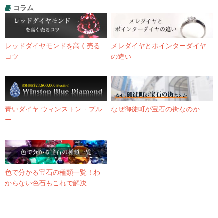
コラム
レッドダイヤモンドを高く売る
メレダイヤとポインターダイヤ
コツ
の違い
青いダイヤ ウィンストン・ブル
なぜ御徒町が宝石の街なのか
ー
色で分かる宝石の種類一覧！わ
からない色石もこれで解決