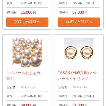
買取日
2025年03月12日
買取日
2025年03月03日
15,000
87,000
買取価格
円
買取価格
円
買取宝石詳細へ
買取宝石詳細へ
マベパールおまとめ
TASAKI(田崎真珠)マベ
154ct
パールイヤリング
宝石名
マベパール
宝石名
マベパール
買取日
2025年02月18日
買取日
2025年01月31日
58,000
51,000
買取価格
円
買取価格
円