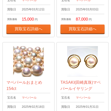
宝石名
マベパール
宝石名
マベパール
買取日
2025年03月12日
買取日
2025年03月03日
15,000
87,000
買取価格
円
買取価格
円
買取宝石詳細へ
買取宝石詳細へ
マベパールおまとめ
TASAKI(田崎真珠)マベ
154ct
パールイヤリング
宝石名
マベパール
宝石名
マベパール
買取日
2025年02月18日
買取日
2025年01月31日