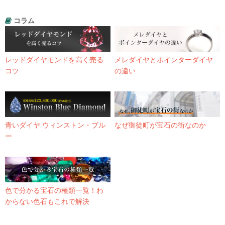
コラム
レッドダイヤモンドを高く売る
メレダイヤとポインターダイヤ
コツ
の違い
青いダイヤ ウィンストン・ブル
なぜ御徒町が宝石の街なのか
ー
色で分かる宝石の種類一覧！わ
からない色石もこれで解決