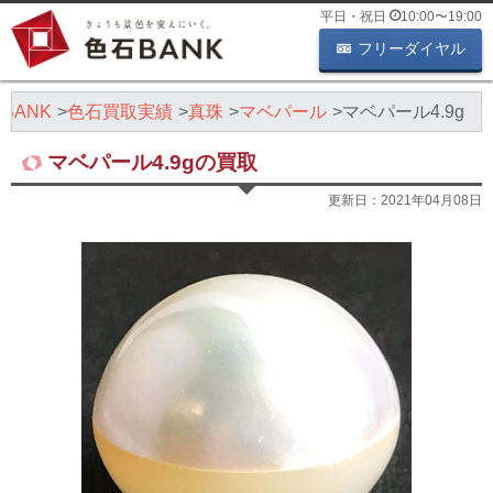
平日・祝日
10:00
〜
19:00
フリーダイヤル
BANK
色石買取実績
真珠
マベパール
マベパール4.9g
マベパール4.9gの買取
更新日：
2021年04月08日