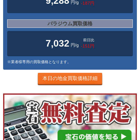
9,288
円/g
-187円
パラジウム買取価格
前日比
7,032
円/g
-151円
※業者様専用の買取価格となります。
本日の地金買取価格詳細