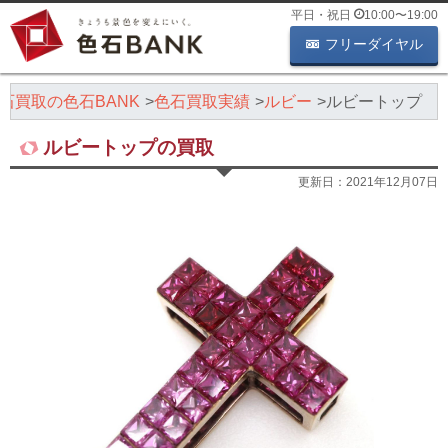
平日・祝日
10:00
〜
19:00
フリーダイヤル
石買取の色石BANK
色石買取実績
ルビー
ルビートップ
ルビートップの買取
更新日：
2021年12月07日