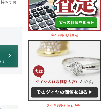
お持ちでお
宝石買取無料査定
す！
ダイヤ買取も色石BANK