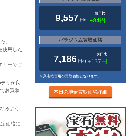
前日比
9,557
円/g
+84円
パラジウム買取価格
した。
ヤを使用した
前日比
7,186
円/g
+137円
エリーでご
※業者様専用の買取価格となります。
のテリが良
額でお買取
本日の地金買取価格詳細
になるよう
査定価格に