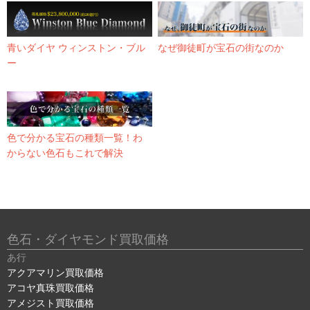
青いダイヤ ウィンストン・ブル
なぜ御徒町が宝石の街なのか
ー
色で分かる宝石の種類一覧！わ
からない色石もこれで解決
色石・ダイヤモンド買取価格
あ行
アクアマリン買取価格
アコヤ真珠買取価格
アメジスト買取価格