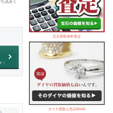
持ち込みく
宝石買取無料査定
す！
ダイヤ買取も色石BANK