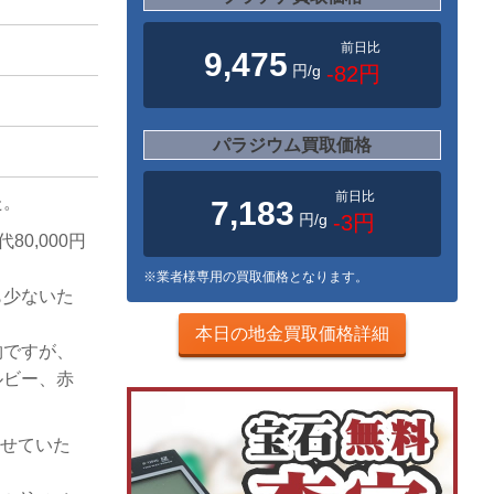
前日比
9,475
円/g
-82円
パラジウム買取価格
前日比
た。
7,183
円/g
-3円
80,000円
※業者様専用の買取価格となります。
も少ないた
本日の地金買取価格詳細
物ですが、
ルビー、赤
させていた