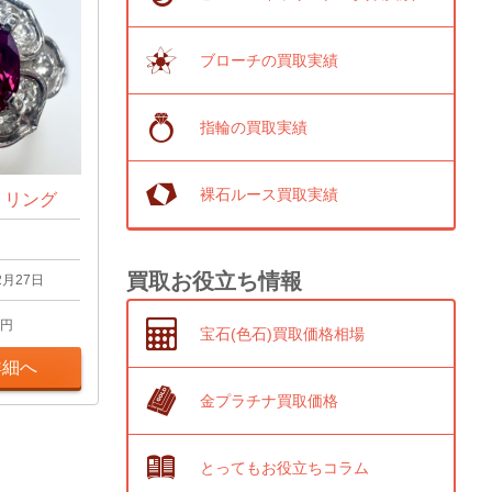
ブローチの買取実績
指輪の買取実績
裸石ルース買取実績
t リング
買取お役立ち情報
2月27日
円
宝石(色石)買取価格相場
詳細へ
金プラチナ買取価格
とってもお役立ちコラム