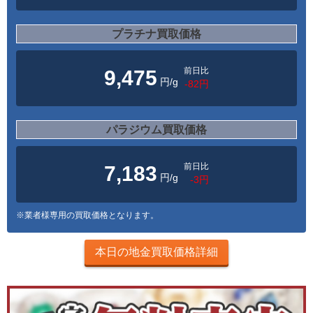
プラチナ買取価格
前日比
9,475
円/g
-82円
パラジウム買取価格
前日比
7,183
円/g
-3円
※業者様専用の買取価格となります。
本日の地金買取価格詳細