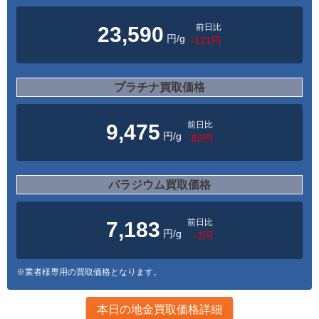
前日比
23,590
円/g
-121円
プラチナ買取価格
前日比
9,475
円/g
-82円
パラジウム買取価格
前日比
7,183
円/g
-3円
※業者様専用の買取価格となります。
本日の地金買取価格詳細