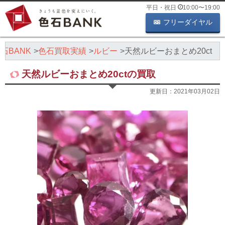
平日・祝日
10:00
〜
19:00
フリーダイヤル
石BANK
色石買取実績
ルビー
天然ルビーおまとめ20ct
天然ルビーおまとめ20ctの買取
更新日：
2021年03月02日