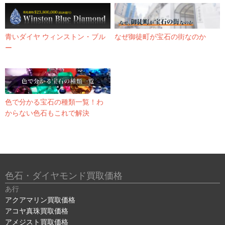
青いダイヤ ウィンストン・ブル
なぜ御徒町が宝石の街なのか
ー
色で分かる宝石の種類一覧！わ
からない色石もこれで解決
色石・ダイヤモンド買取価格
あ行
アクアマリン買取価格
アコヤ真珠買取価格
アメジスト買取価格