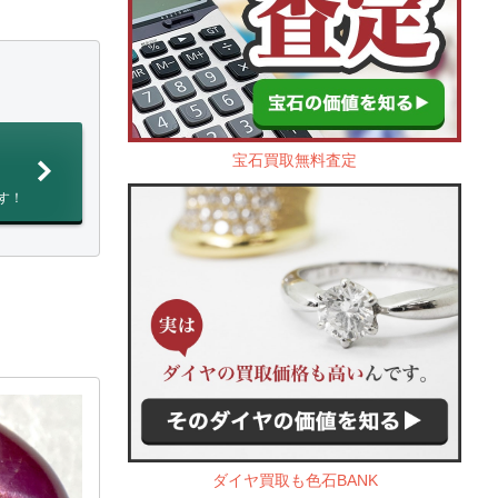
宝石買取無料査定
す！
ダイヤ買取も色石BANK