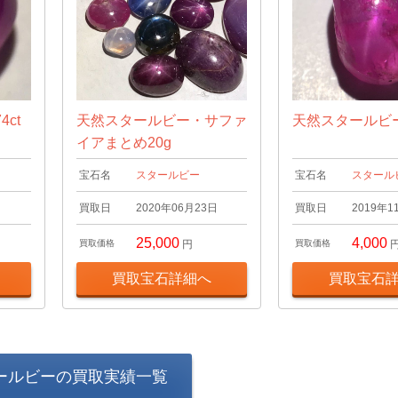
ct
天然スタールビー・サファ
天然スタールビー2
イアまとめ20g
宝石名
スタールビー
宝石名
スタール
日
買取日
2020年06月23日
買取日
2019年1
25,000
4,000
買取価格
円
買取価格
買取宝石詳細へ
買取宝石
ールビーの買取実績一覧