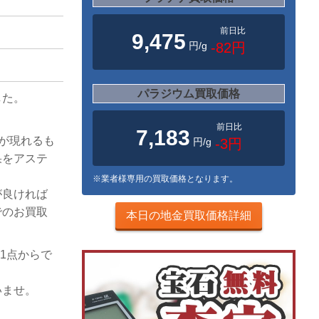
前日比
9,475
円/g
-82円
パラジウム買取価格
した。
前日比
7,183
)が現れるも
円/g
-3円
果をアステ
※業者様専用の買取価格となります。
が良ければ
でのお買取
本日の地金買取価格詳細
1点からで
いませ。