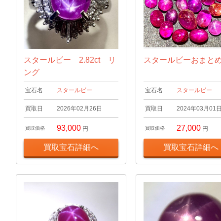
スタールビー 2.82ct リ
スタールビーおまとめ2
ング
宝石名
スタールビー
宝石名
スタールビー
買取日
2026年02月26日
買取日
2024年03月01
93,000
27,000
買取価格
円
買取価格
円
買取宝石詳細へ
買取宝石詳細へ