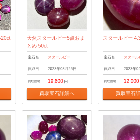
0ct
天然スタールビー5点おま
スタールビー 4.3
とめ 50ct
宝石名
スタールビー
宝石名
スタール
日
買取日
2023年08月25日
買取日
2023年0
19,600
12,000
買取価格
円
買取価格
買取宝石詳細へ
買取宝石