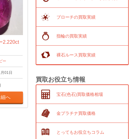
ブローチの買取実績
指輪の買取実績
.220ct
裸石ルース買取実績
ビー
1月01日
買取お役立ち情報
円
宝石(色石)買取価格相場
詳細へ
金プラチナ買取価格
とってもお役立ちコラム