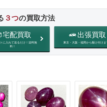
る
３つ
の買取方法
宅配買取
出張買取
トに入れて送るだけ！送料無
東京・大阪・福岡から駆け付けま
料！