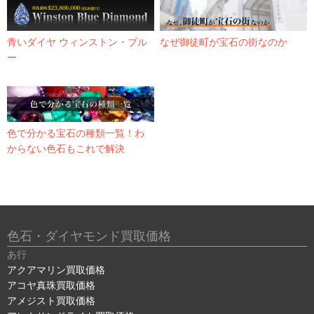
青いダイヤ ウィンストン・ブル
なぜ御徒町が宝石の街なのか
ー
色で分かる宝石の種類一覧！わ
からない色石もこれで解決
色石・ダイヤモンド買取価格
あ行
アクアマリン買取価格
アコヤ真珠買取価格
アメジスト買取価格