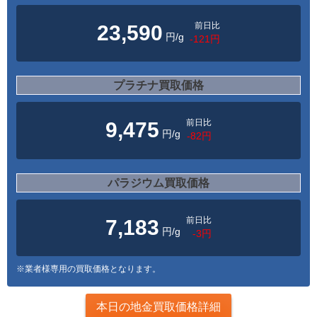
前日比
23,590
円/g
-121円
プラチナ買取価格
前日比
9,475
円/g
-82円
パラジウム買取価格
前日比
7,183
円/g
-3円
※業者様専用の買取価格となります。
本日の地金買取価格詳細