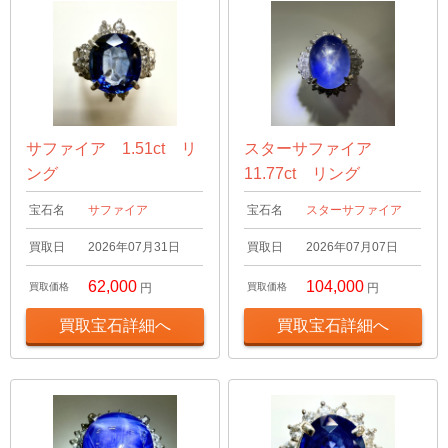
サファイア 1.51ct リ
スターサファイア
ング
11.77ct リング
宝石名
サファイア
宝石名
スターサファイア
買取日
2026年07月31日
買取日
2026年07月07日
62,000
104,000
買取価格
円
買取価格
円
買取宝石詳細へ
買取宝石詳細へ