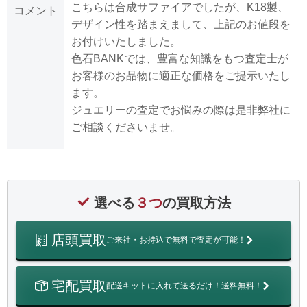
こちらは合成サファイアでしたが、K18製、
コメント
デザイン性を踏まえまして、上記のお値段を
お付けいたしました。
色石BANKでは、豊富な知識をもつ査定士が
お客様のお品物に適正な価格をご提示いたし
ます。
ジュエリーの査定でお悩みの際は是非弊社に
ご相談くださいませ。
選べる
３つ
の買取方法
店頭買取
ご来社・お持込で無料で査定が可能！
宅配買取
配送キットに入れて送るだけ！送料無料！