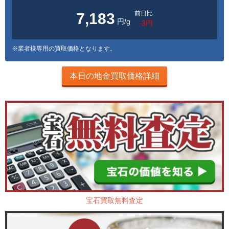
前日比
7,183
円/g
-3円
※業者様専用の買取価格となります。
本日の地金買取価格詳細
宝石買取無料査定