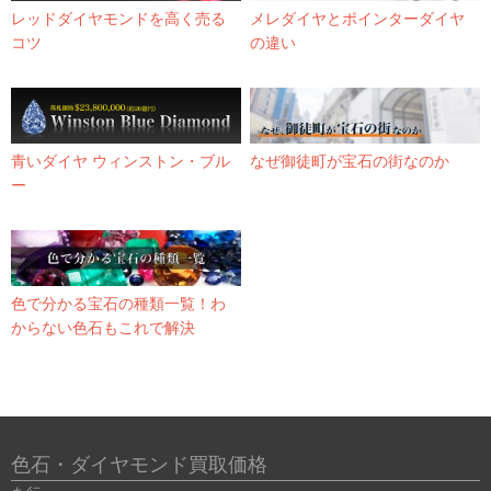
レッドダイヤモンドを高く売る
メレダイヤとポインターダイヤ
コツ
の違い
青いダイヤ ウィンストン・ブル
なぜ御徒町が宝石の街なのか
ー
色で分かる宝石の種類一覧！わ
からない色石もこれで解決
色石・ダイヤモンド買取価格