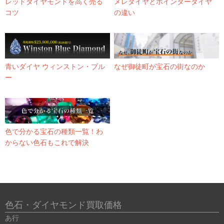
レッドダイヤモンドを高く売る
メレダイヤとポインターダイヤ
コツ
の違い
青いダイヤ ウィンストン・ブル
なぜ御徒町が宝石の街なのか
ー
色で分かる宝石の種類一覧！わ
からない色石もこれで解決
色石・ダイヤモンド買取価格
あ行