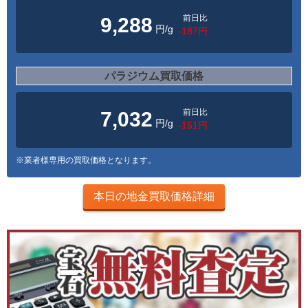
前日比
9,288
円/g
-187円
パラジウム買取価格
前日比
7,032
円/g
-151円
※業者様専用の買取価格となります。
本日の地金買取価格詳細