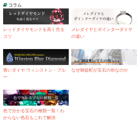
コラム
レッドダイヤモンドを高く売る
メレダイヤとポインターダイヤ
コツ
の違い
青いダイヤ ウィンストン・ブル
なぜ御徒町が宝石の街なのか
ー
色で分かる宝石の種類一覧！わ
からない色石もこれで解決