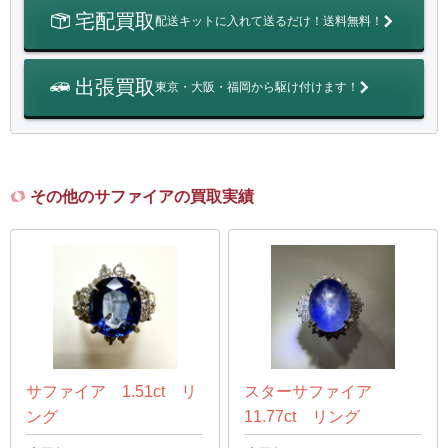
宅配買取
配送キットに入れて送るだけ！送料無料！
出張買取
東京・大阪・福岡から駆け付けます！
その他のサファイアの買取実績
サファイア 1.51ct リ
スターサファイア
ング
11.77ct リング