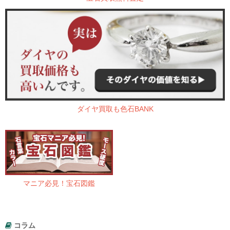
ダイヤ買取も色石BANK
マニア必見！宝石図鑑
コラム