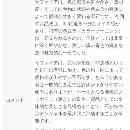
サファイアは、色の濃淡や鮮やかさ、透明
度、そして内包物の状態や色ムラの有無に
よって価値が大きく変わる宝石です。 今回
のお品物は、3ctに迫る十分なサイズ感が
あり、特有の色ムラ（カラーゾーニング）
は一部見られるものの、全体としては非常
に深く鮮やかな、美しい濃い青色の輝きを
放つ魅力的な一石でした。
サファイアは、産地や加熱・非加熱といっ
た処理の有無に加え、色の均一性によって
価格差が出やすい宝石です。色ムラがある
石は一般的な査定では評価が下がりやすい
傾向にありますが、ベースとなる地色のノ
リやテリ（輝き）の良さ、製品としての全
コメント
体的な美しさを見極めることで、石が持つ
ポテンシャルを最大限に評価することが可
能です。