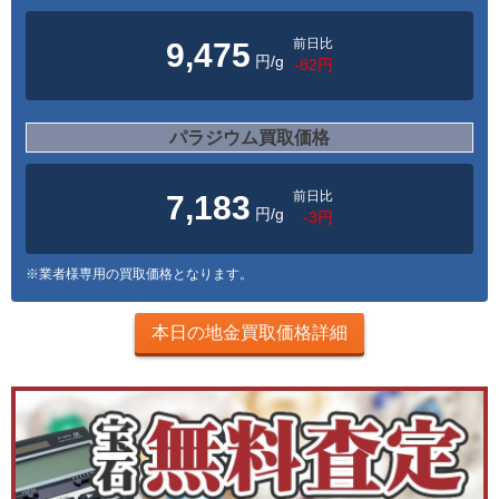
前日比
9,475
円/g
-82円
パラジウム買取価格
前日比
7,183
円/g
-3円
※業者様専用の買取価格となります。
本日の地金買取価格詳細