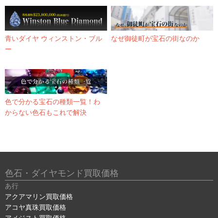
青いダイヤ ウィンストン・ブル
なぜ御徒町が宝石の街なのか
ー
色で分かる宝石の種類一覧！わ
からない色石もこれで解決
色石・ダイヤモンド買取価格
あ行
アクアマリン買取価格
アコヤ真珠買取価格