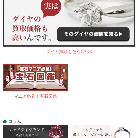
ダイヤ買取も色石BANK
マニア必見！宝石図鑑
コラム