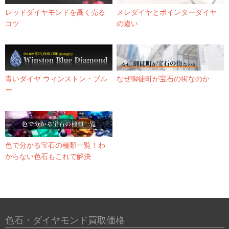
レッドダイヤモンドを高く売る
メレダイヤとポインターダイヤ
コツ
の違い
青いダイヤ ウィンストン・ブル
なぜ御徒町が宝石の街なのか
ー
色で分かる宝石の種類一覧！わ
からない色石もこれで解決
色石・ダイヤモンド買取価格