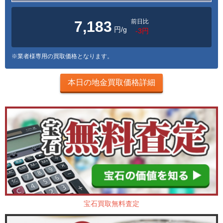
前日比
7,183
円/g
-3円
※業者様専用の買取価格となります。
本日の地金買取価格詳細
宝石買取無料査定