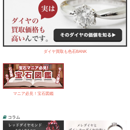
ダイヤ買取も色石BANK
マニア必見！宝石図鑑
コラム