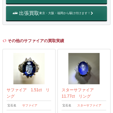
出張買取
東京・大阪・福岡から駆け付けます！
その他のサファイアの買取実績
サファイア 1.51ct リ
スターサファイア
ング
11.77ct リング
宝石名
サファイア
宝石名
スターサファイア