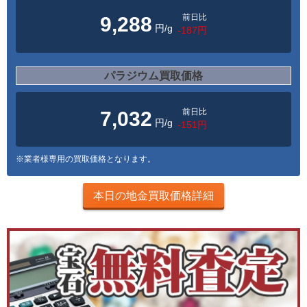
前日比
9,288
円/g
-187円
パラジウム買取価格
前日比
7,032
円/g
-151円
※業者様専用の買取価格となります。
本日の地金買取価格詳細