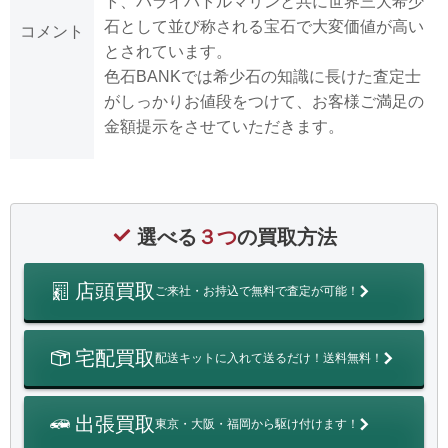
ト、パライバトルマリンと共に世界三大希少
石として並び称される宝石で大変価値が高い
コメント
とされています。
色石BANKでは希少石の知識に長けた査定士
がしっかりお値段をつけて、お客様ご満足の
金額提示をさせていただきます。
選べる
３つ
の買取方法
店頭買取
ご来社・お持込で無料で査定が可能！
宅配買取
配送キットに入れて送るだけ！送料無料！
出張買取
東京・大阪・福岡から駆け付けます！