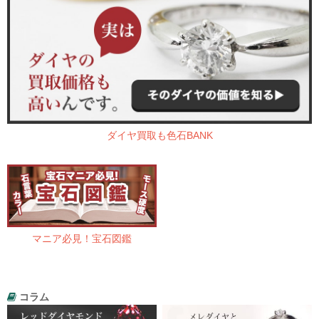
ダイヤ買取も色石BANK
マニア必見！宝石図鑑
コラム