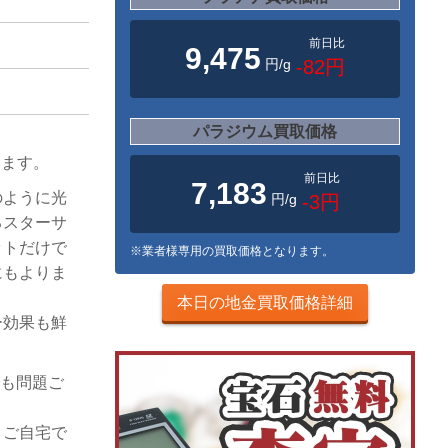
前日比
9,475
円/g
-82円
パラジウム買取価格
。
います。
前日比
7,183
のように光
円/g
-3円
るスターサ
ットだけで
※業者様専用の買取価格となります。
にもよりま
本日の地金買取価格詳細
ー効果も鮮
。
でも問題ご
、ご自宅で