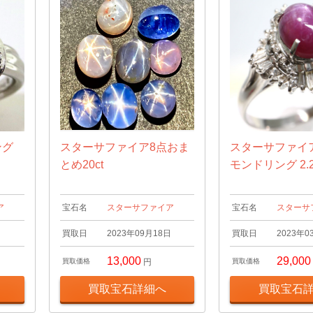
ング
スターサファイア8点おま
スターサファイ
とめ20ct
モンドリング 2.2
ア
宝石名
スターサファイア
宝石名
スターサ
日
買取日
2023年09月18日
買取日
2023年0
13,000
29,000
買取価格
円
買取価格
買取宝石詳細へ
買取宝石