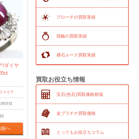
ブローチの買取実績
指輪の買取実績
裸石ルース買取実績
ア/ダイヤ
0ct
買取お役立ち情報
ファイア
宝石(色石)買取価格相場
3月07日
金プラチナ買取価格
円
詳細へ
とってもお役立ちコラム