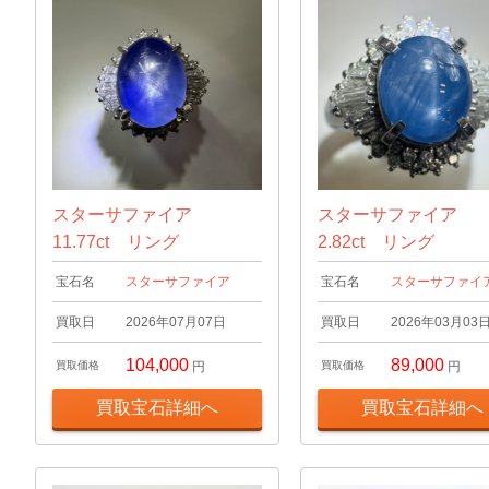
スターサファイア
スターサファイア
11.77ct リング
2.82ct リング
宝石名
スターサファイア
宝石名
スターサファイ
買取日
2026年07月07日
買取日
2026年03月03
104,000
89,000
買取価格
円
買取価格
円
買取宝石詳細へ
買取宝石詳細へ