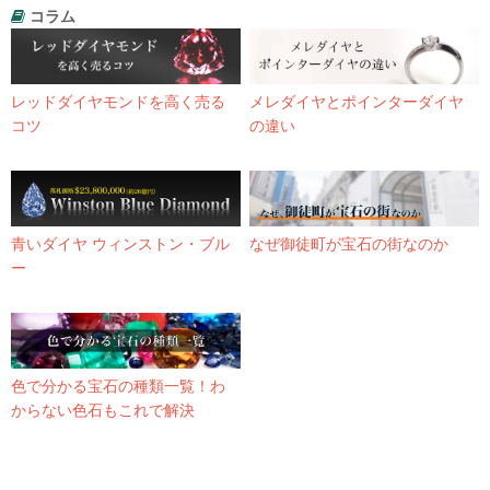
コラム
レッドダイヤモンドを高く売る
メレダイヤとポインターダイヤ
コツ
の違い
青いダイヤ ウィンストン・ブル
なぜ御徒町が宝石の街なのか
ー
色で分かる宝石の種類一覧！わ
からない色石もこれで解決