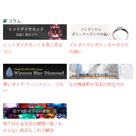
コラム
レッドダイヤモンドを高く売る
メレダイヤとポインターダイヤ
コツ
の違い
青いダイヤ ウィンストン・ブル
なぜ御徒町が宝石の街なのか
ー
色で分かる宝石の種類一覧！わ
からない色石もこれで解決