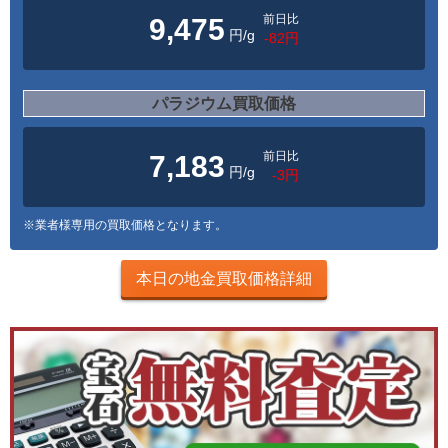
前日比
9,475
円/g
-82円
パラジウム買取価格
前日比
7,183
円/g
-3円
※業者様専用の買取価格となります。
本日の地金買取価格詳細