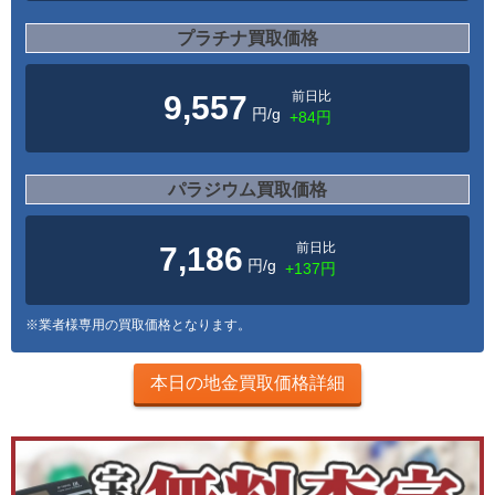
プラチナ買取価格
前日比
9,557
円/g
+84円
パラジウム買取価格
前日比
7,186
円/g
+137円
※業者様専用の買取価格となります。
本日の地金買取価格詳細