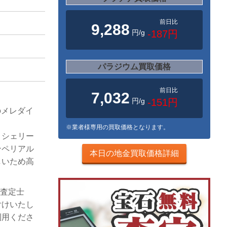
前日比
9,288
円/g
-187円
パラジウム買取価格
前日比
。
7,032
円/g
-151円
分のメレダイ
※業者様専用の買取価格となります。
、シェリー
ンペリアル
本日の地金買取価格詳細
しいため高
つ査定士
付けいたし
利用くださ