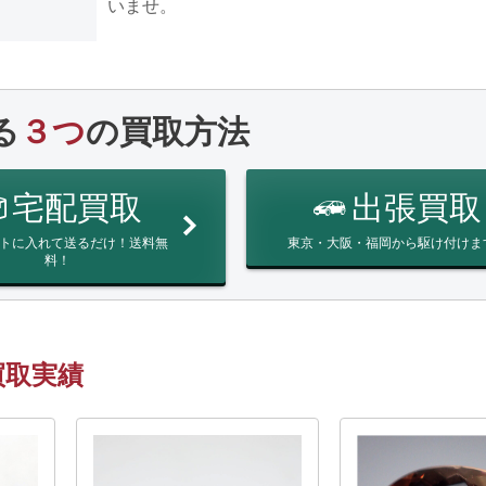
いませ。
る
３つ
の買取方法
宅配買取
出張買取
トに入れて送るだけ！送料無
東京・大阪・福岡から駆け付けま
料！
買取実績