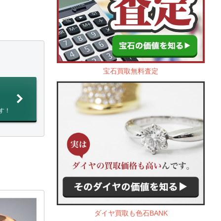
宝石買取無料査定
す！
ダイヤ買取も色石BANK