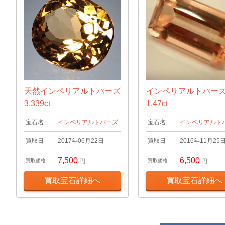
天然インペリアルトパーズ
インペリアルトパー
3.339ct
1.47ct
宝石名
インペリアルトパーズ
宝石名
インペリアルト
買取日
2017年06月22日
買取日
2016年11月25
7,500
6,500
買取価格
円
買取価格
円
買取宝石詳細へ
買取宝石詳細へ