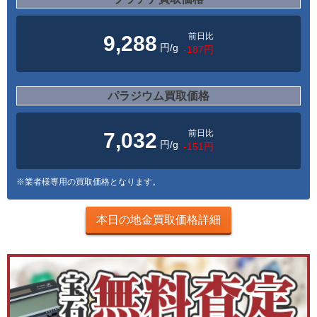
前日比
9,288
円/g
-187円
パラジウム買取価格
前日比
7,032
円/g
-151円
※業者様専用の買取価格となります。
本日の地金買取価格詳細