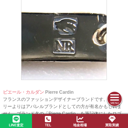
ピエール・カルダン
Pierre Cardin
フランスのファッションデザイナーブランドです。ジュエ
MENU
リーよりはアパレルブランドとしての方が有名かもしれま
せん。ブランド名の「Pierre Cardin」を筆記体にしたロゴ
が刻印されています。
LINE査定
TEL
地金相場
買取実績