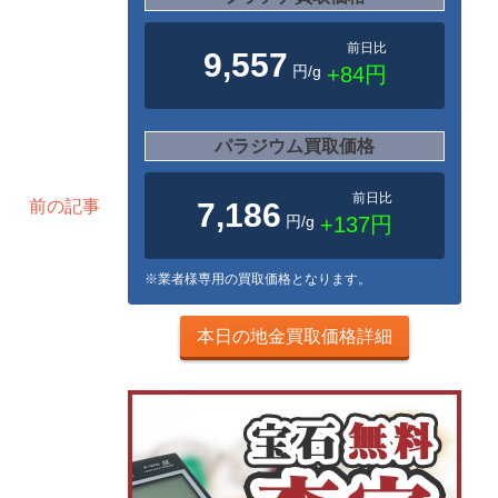
前日比
9,557
円/g
+84円
パラジウム買取価格
前日比
前の記事
7,186
円/g
+137円
※業者様専用の買取価格となります。
本日の地金買取価格詳細