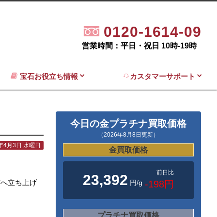
0120-1614-09
営業時間：平日・祝日 10時-19時
宝石お役立ち情報
カスタマーサポート
今日の金プラチナ買取価格
（2026年8月8日更新）
4年4月3日 水曜日
金買取価格
前日比
23,392
市へ立ち上げ
円/g
-198円
プラチナ買取価格