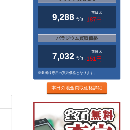
前日比
9,288
円/g
-187円
パラジウム買取価格
前日比
7,032
円/g
-151円
※業者様専用の買取価格となります。
本日の地金買取価格詳細