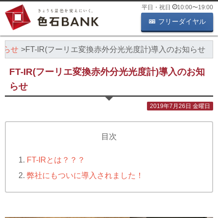
平日・祝日
10:00
〜
19:00
フリーダイヤル
知らせ
FT-IR(フーリエ変換赤外分光光度計)導入のお知らせ
FT-IR(フーリエ変換赤外分光光度計)導入のお知
らせ
2019年7月26日 金曜日
目次
FT-IRとは？？？
弊社にもついに導入されました！