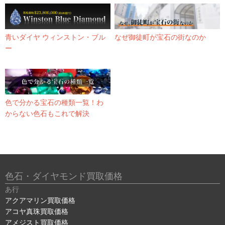
青いダイヤ ウィンストン・ブル
なぜ御徒町が宝石の街なのか
ー
色で分かる宝石の種類一覧！わ
からない色石もこれで解決
色石・ダイヤモンド買取価格
あ行
アクアマリン買取価格
アコヤ真珠買取価格
アメジスト買取価格