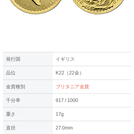
発行国
イギリス
品位
K22（22金）
金貨種別
ブリタニア金貨
千分率
917 / 1000
重さ
17g
直径
27.0mm