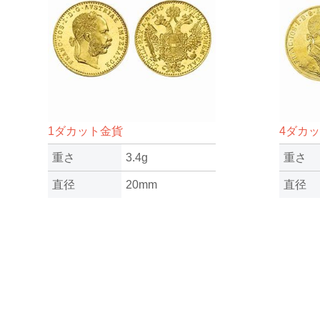
1ダカット金貨
4ダカ
重さ
3.4g
重さ
直径
20mm
直径