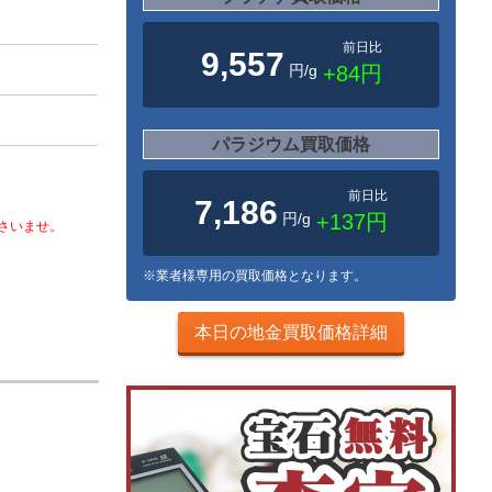
前日比
9,557
円/g
+84円
パラジウム買取価格
前日比
7,186
円/g
+137円
さいませ。
※業者様専用の買取価格となります。
本日の地金買取価格詳細