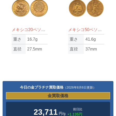
メキシコ20ペソ金貨
メキシコ50ペソ金貨
重さ
16.7g
重さ
41.6g
直径
27.5mm
直径
37mm
今日の金プラチナ買取価格
（2026年8月6日更新）
金買取価格
前日比
23,711
円/g
+1,135円