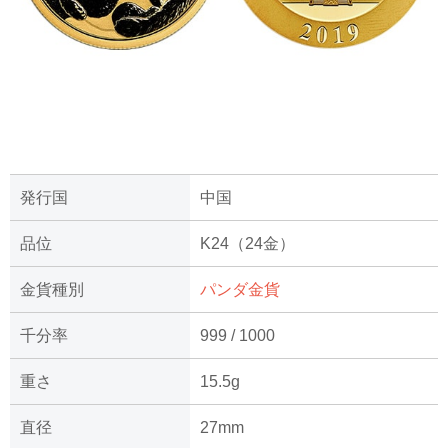
発行国
中国
品位
K24（24金）
金貨種別
パンダ金貨
千分率
999 / 1000
重さ
15.5g
直径
27mm