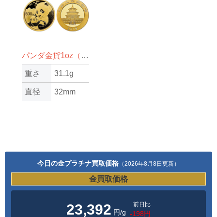
パンダ金貨1oz（オンス）
重さ
31.1g
直径
32mm
今日の金プラチナ買取価格
（2026年8月8日更新）
金買取価格
前日比
23,392
円/g
-198円