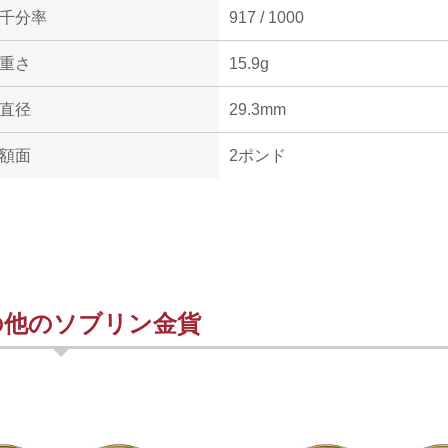
千分率
917 / 1000
重さ
15.9g
直径
29.3mm
額面
2ポンド
の他のソブリン金貨