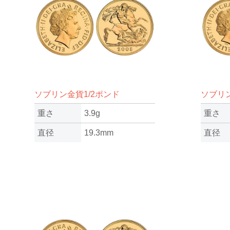
ソブリン金貨1/2ポンド
ソブリ
重さ
3.9g
重さ
直径
19.3mm
直径