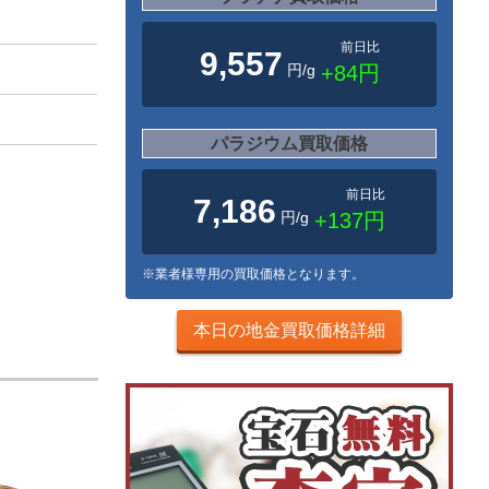
前日比
9,557
円/g
+84円
パラジウム買取価格
前日比
7,186
円/g
+137円
※業者様専用の買取価格となります。
本日の地金買取価格詳細