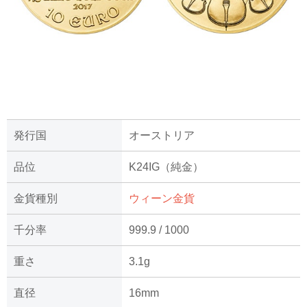
発行国
オーストリア
品位
K24IG（純金）
金貨種別
ウィーン金貨
千分率
999.9 / 1000
重さ
3.1g
直径
16mm