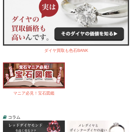
ダイヤ買取も色石BANK
マニア必見！宝石図鑑
コラム