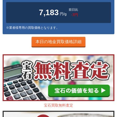
前日比
7,183
円/g
-3円
※業者様専用の買取価格となります。
本日の地金買取価格詳細
宝石買取無料査定