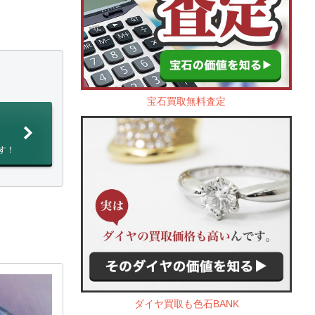
宝石買取無料査定
す！
ダイヤ買取も色石BANK