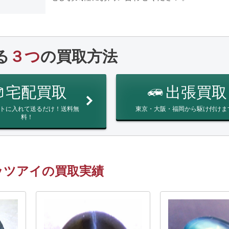
る
３つ
の買取方法
宅配買取
出張買取
トに入れて送るだけ！送料無
東京・大阪・福岡から駆け付けま
料！
ッツアイの買取実績