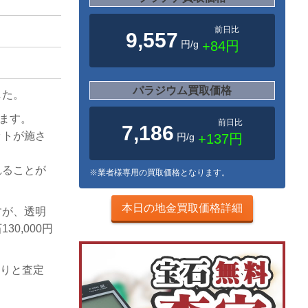
前日比
9,557
円/g
+84円
パラジウム買取価格
した。
ります。
前日比
7,186
ットが施さ
円/g
+137円
れることが
※業者様専用の買取価格となります。
本日の地金買取価格詳細
すが、透明
0,000円
かりと査定