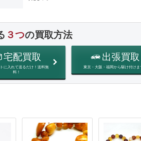
る
３つ
の買取方法
宅配買取
出張買取
トに入れて送るだけ！送料無
東京・大阪・福岡から駆け付けま
料！