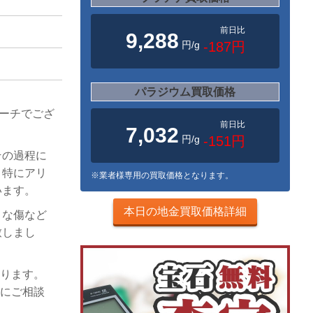
前日比
9,288
円/g
-187円
パラジウム買取価格
ローチでござ
前日比
7,032
円/g
-151円
その過程に
、特にアリ
※業者様専用の買取価格となります。
います。
本日の地金買取価格詳細
きな傷など
致しまし
おります。
Kにご相談