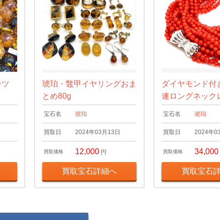
ーツ
琥珀・鼈甲イヤリングおま
ダイヤモンド付
とめ80g
連ロングネックレス
宝石名
琥珀
宝石名
琥珀
日
買取日
2024年03月13日
買取日
2024年0
12,000
34,000
買取価格
円
買取価格
買取宝石詳細へ
買取宝石