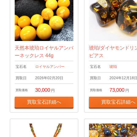
天然本琥珀ロイヤルアンバ
琥珀/ダイヤモンドリ
ーネックレス 44g
ピアス
宝石名
ロイヤルアンバー
宝石名
琥珀
買取日
2026年02月20日
買取日
2024年12月18
30,000
73,000
買取価格
円
買取価格
円
買取宝石詳細へ
買取宝石詳細へ