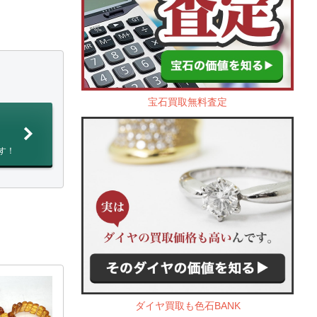
宝石買取無料査定
す！
ダイヤ買取も色石BANK