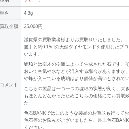
重さ
4.3g
買取金額
25,000円
滋賀県の買取業者様よりお買取りいたしました。
鼈甲と約0.15ctの天然ダイヤモンドを使用したブ
います。
琥珀とは樹木の樹液によって生成された石です。
おいて空気や水などが混入する場合がありますが
や蜂が入っている琥珀はより価値が高いとされて
コメント
こちらの製品は一つ一つの琥珀の状態が良く、大
もほとんどなかったためこちらの価格にてお買取
た。
色石BANKではこのような製品のお買取も行って
色石等のお悩みがございましたら、是非色石BAN
ください。