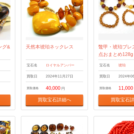
ング&
天然本琥珀ネックレス
鼈甲・琥珀ブレ
点おまとめ128g
宝石名
ロイヤルアンバー
宝石名
琥珀
日
買取日
2024年11月27日
買取日
2024年0
40,000
11,000
買取価格
円
買取価格
買取宝石詳細へ
買取宝石