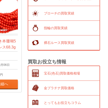
ブローチの買取実績
指輪の買取実績
き本珊瑚5
裸石ルース買取実績
68.3g
買取お役立ち情報
3月06日
宝石(色石)買取価格相場
円
詳細へ
金プラチナ買取価格
とってもお役立ちコラム