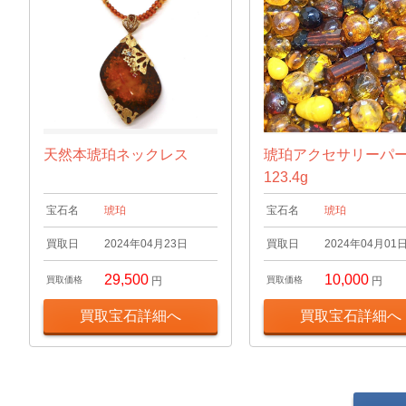
天然本琥珀ネックレス
琥珀アクセサリーパ
123.4g
宝石名
琥珀
宝石名
琥珀
買取日
2024年04月23日
買取日
2024年04月01
29,500
10,000
買取価格
円
買取価格
円
買取宝石詳細へ
買取宝石詳細へ