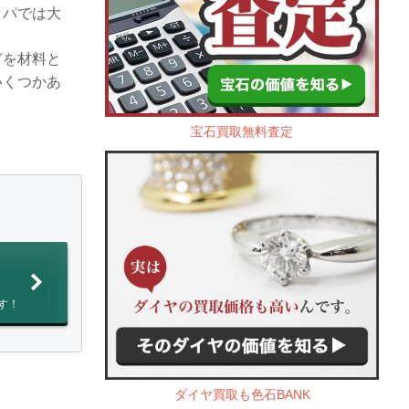
ッパでは大
どを材料と
いくつかあ
宝石買取無料査定
す！
ダイヤ買取も色石BANK