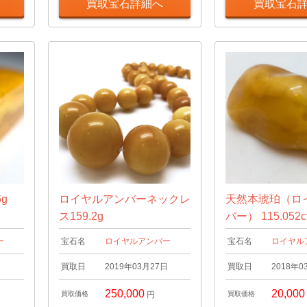
買取宝石詳細へ
買取宝石
g
ロイヤルアンバーネックレ
天然本琥珀（ロ
ス159.2g
バー） 115.052c
ー
宝石名
ロイヤルアンバー
宝石名
ロイヤル
日
買取日
2019年03月27日
買取日
2018年0
250,000
20,000
買取価格
円
買取価格