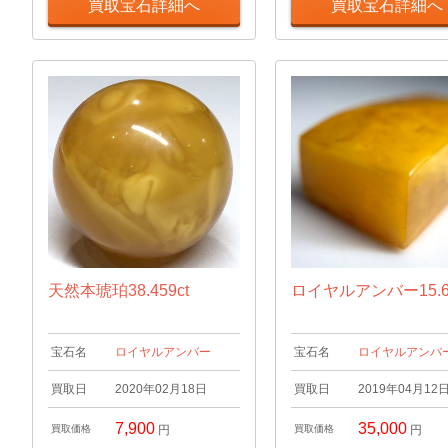
買取宝石詳細へ
買取宝石詳細へ
天然本琥珀38.459ct
ロイヤルアンバー15.6
宝石名
ロイヤルアンバー
宝石名
ロイヤルアンバ
買取日
2020年02月18日
買取日
2019年04月12
7,900
35,000
買取価格
円
買取価格
円