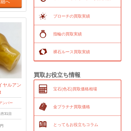
詳細へ
ブローチの買取実績
指輪の買取実績
裸石ルース買取実績
買取お役立ち情報
イヤルアン
宝石(色石)買取価格相場
t
アンバー
金プラチナ買取価格
3月31日
とってもお役立ちコラム
円