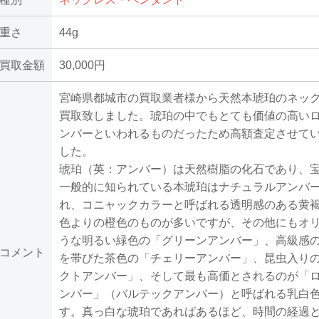
重さ
44g
買取金額
30,000円
宮崎県都城市の買取業者様から天然本琥珀のネッ
買取致しました。琥珀の中でもとても価値の高い
ンバーといわれるものだったため高額査定させて
した。
琥珀（英：アンバー）は天然樹脂の化石であり、
一般的に知られている本琥珀はナチュラルアンバ
れ、コニャックカラーと呼ばれる透明感のある黄
色よりの橙色のものが多いですが、その他にもオ
うな明るい緑色の「グリーンアンバー」、高級感
コメント
を帯びた茶色の「チェリーアンバー」、昆虫入り
クトアンバー」、そして最も高価とされるのが「
ンバー」（バルテックアンバー）と呼ばれる乳白
す。真っ白な琥珀であればあるほど、時間の経過