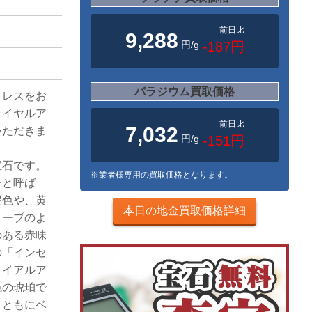
前日比
9,288
円/g
-187円
パラジウム買取価格
クレスをお
ロイヤルア
前日比
7,032
いただきま
円/g
-151円
宝石です。
※業者様専用の買取価格となります。
ーと呼ば
褐色や、黄
本日の地金買取価格詳細
リーブのよ
のある赤味
の「インセ
ロイアルア
色の琥珀で
とともにベ