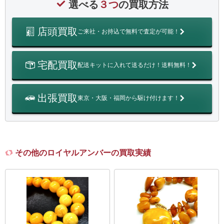
選べる
３つ
の買取方法
店頭買取
ご来社・お持込で無料で査定が可能！
宅配買取
配送キットに入れて送るだけ！送料無料！
出張買取
東京・大阪・福岡から駆け付けます！
その他のロイヤルアンバーの買取実績