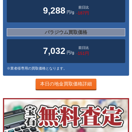
前日比
9,288
円/g
-187円
パラジウム買取価格
前日比
7,032
円/g
-151円
※業者様専用の買取価格となります。
本日の地金買取価格詳細