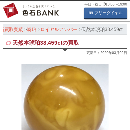
平日・祝日
10:00
〜
19:00
フリーダイヤル
石買取実績
琥珀
ロイヤルアンバー
天然本琥珀38.459ct
天然本琥珀38.459ctの買取
更新日：
2020年03月02日