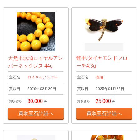
天然本琥珀ロイヤルアン
鼈甲/ダイヤモンドブロ
バーネックレス 44g
ーチ4.3g
宝石名
ロイヤルアンバー
宝石名
琥珀
買取日
2026年02月20日
買取日
2025年01月22日
30,000
25,000
買取価格
円
買取価格
円
買取宝石詳細へ
買取宝石詳細へ