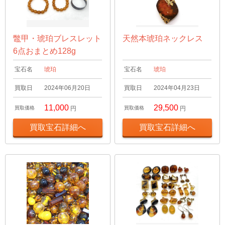
鼈甲・琥珀ブレスレット
天然本琥珀ネックレス
6点おまとめ128g
宝石名
琥珀
宝石名
琥珀
買取日
2024年06月20日
買取日
2024年04月23日
11,000
29,500
買取価格
円
買取価格
円
買取宝石詳細へ
買取宝石詳細へ