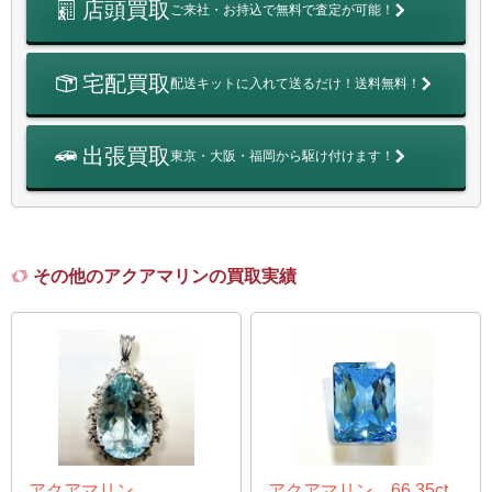
店頭買取
ご来社・お持込で無料で査定が可能！
宅配買取
配送キットに入れて送るだけ！送料無料！
出張買取
東京・大阪・福岡から駆け付けます！
その他のアクアマリンの買取実績
アクアマリン
アクアマリン 66.35ct