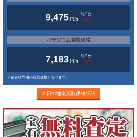
前日比
9,475
円/g
-82円
パラジウム買取価格
前日比
7,183
円/g
-3円
※業者様専用の買取価格となります。
本日の地金買取価格詳細