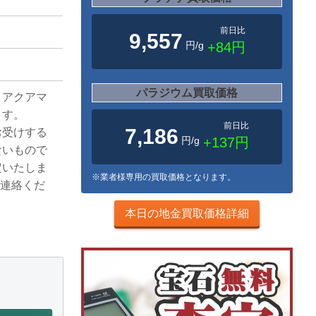
前日比
9,557
円/g
+84円
パラジウム買取価格
。アクアマ
ます。
前日比
7,186
お受けする
円/g
+137円
ないもので
定いたしま
※業者様専用の買取価格となります。
ご連絡くだ
本日の地金買取価格詳細