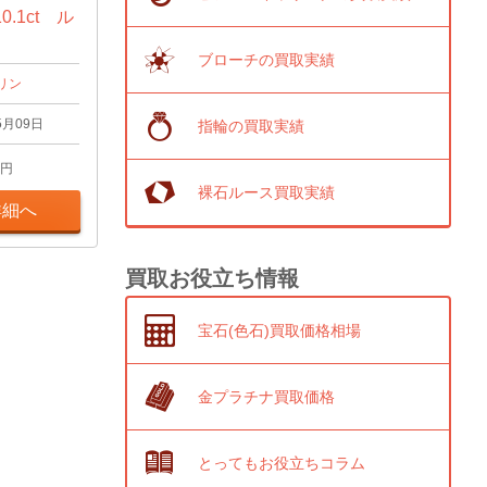
.1ct ル
ブローチの買取実績
リン
5月09日
指輪の買取実績
円
裸石ルース買取実績
詳細へ
買取お役立ち情報
宝石(色石)買取価格相場
金プラチナ買取価格
とってもお役立ちコラム