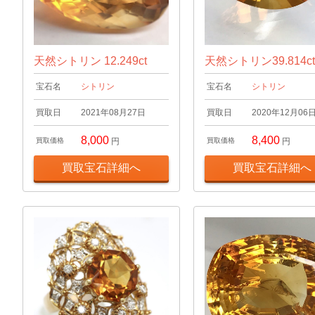
天然シトリン 12.249ct
天然シトリン39.814c
宝石名
シトリン
宝石名
シトリン
買取日
2021年08月27日
買取日
2020年12月06
8,000
8,400
買取価格
円
買取価格
円
買取宝石詳細へ
買取宝石詳細へ