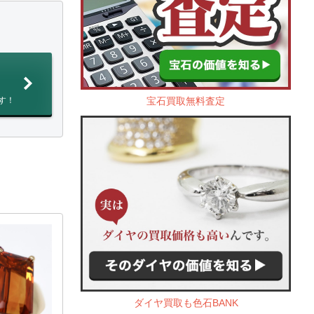
宝石買取無料査定
す！
ダイヤ買取も色石BANK