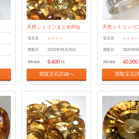
t
天然シトリンまとめ80g
天然シトリンリング
宝石名
シトリン
宝石名
シトリン
日
買取日
2020年09月20日
買取日
2020年0
9,400
40,000
買取価格
円
買取価格
買取宝石詳細へ
買取宝石