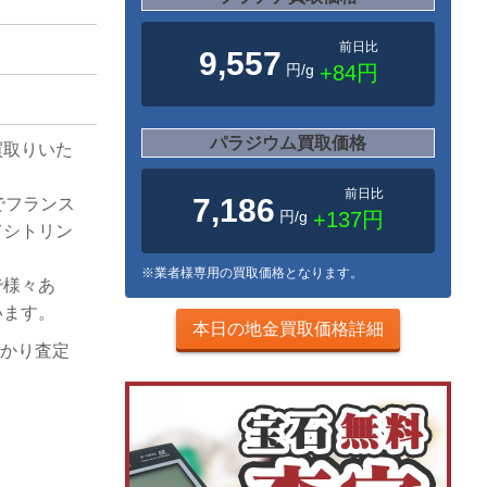
前日比
9,557
円/g
+84円
パラジウム買取価格
買取りいた
前日比
7,186
でフランス
円/g
+137円
てシトリン
※業者様専用の買取価格となります。
で様々あ
います。
本日の地金買取価格詳細
っかり査定