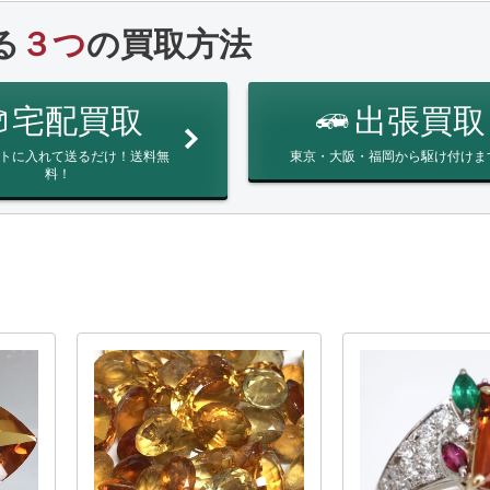
る
３つ
の買取方法
宅配買取
出張買取
トに入れて送るだけ！送料無
東京・大阪・福岡から駆け付けま
料！