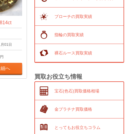
ブローチの買取実績
14ct
指輪の買取実績
1月01日
裸石ルース買取実績
円
詳細へ
買取お役立ち情報
宝石(色石)買取価格相場
金プラチナ買取価格
とってもお役立ちコラム